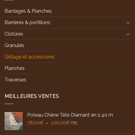
Bardages & Planches
Barrières & portillons
Clotûres
Granulés
Grillage et accessoires
Planches
Traverses
MEILLEURES VENTES
Poteau Chêne Tête Diamant en 2.40 m
Plage
78,00
€
–
100,00
€
TTC
de