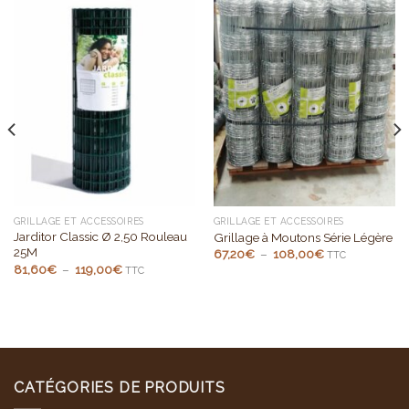
GRILLAGE ET ACCESSOIRES
GRILLAGE ET ACCESSOIRES
Jarditor Classic Ø 2,50 Rouleau
Grillage à Moutons Série Légère
25M
Plage
67,20
€
–
108,00
€
TTC
de
Plage
81,60
€
–
119,00
€
TTC
prix :
de
67,20€
prix :
à
81,60€
108,00€
à
119,00€
CATÉGORIES DE PRODUITS