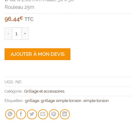
Rouleau 25m
96,44
€
TTC
quantité de Grillage simple torsion vert ou galvanisé rouleau 25
AJOUTER À MON DEVIS
UGS :
ND
Catégorie :
Grillage et accessoires
Étiquettes :
grillage
,
grillage simple torsion
,
simple torsion