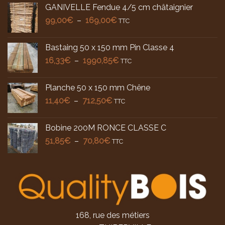
prix :
GANIVELLE Fendue 4/5 cm châtaignier
78,00€
Plage
99,00
€
–
169,00
€
à
TTC
de
100,00€
prix :
Bastaing 50 x 150 mm Pin Classe 4
99,00€
Plage
16,33
€
–
1990,85
€
à
TTC
de
169,00€
prix :
Planche 50 x 150 mm Chêne
16,33€
Plage
11,40
€
–
712,50
€
TTC
à
de
1990,85€
prix :
Bobine 200M RONCE CLASSE C
11,40€
Plage
51,85
€
–
70,80
€
à
TTC
de
712,50€
prix :
51,85€
à
70,80€
168, rue des métiers