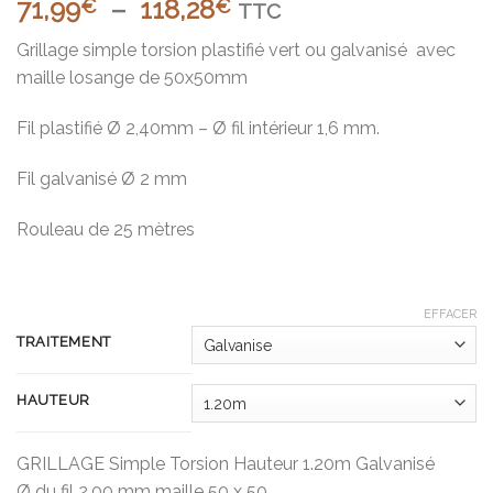
Plage
71,99
–
118,28
€
€
TTC
de
Grillage simple torsion plastifié vert ou galvanisé avec
prix :
maille losange de 50x50mm
71,99€
à
Fil plastifié Ø 2,40mm – Ø fil intérieur 1,6 mm.
118,28€
Fil galvanisé Ø 2 mm
Rouleau de 25 mètres
EFFACER
TRAITEMENT
HAUTEUR
GRILLAGE Simple Torsion Hauteur 1.20m Galvanisé
Ø du fil 2,00 mm maille 50 x 50