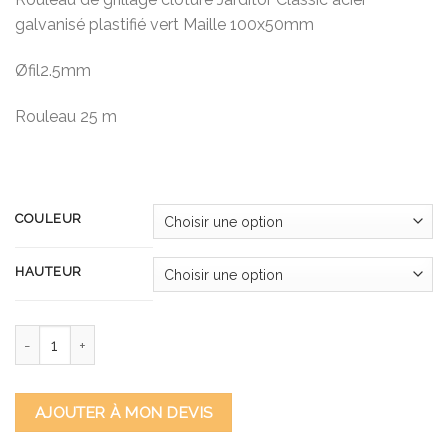
prix :
galvanisé plastifié vert Maille 100x50mm
81,60€
à
Øfil2.5mm
119,00€
Rouleau 25 m
COULEUR
HAUTEUR
quantité de Jarditor Classic Ø 2,50 Rouleau 25M
AJOUTER À MON DEVIS