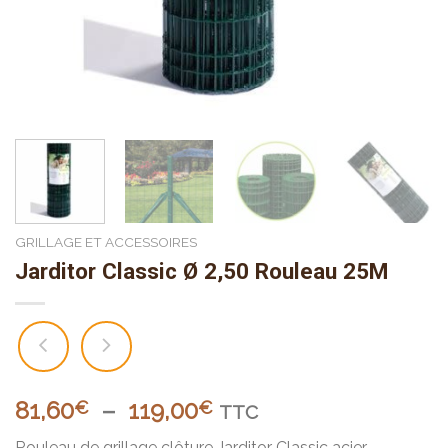
GRILLAGE ET ACCESSOIRES
Jarditor Classic Ø 2,50 Rouleau 25M
Plage
81,60
–
119,00
€
€
TTC
de
Rouleau de grillage clôture Jarditor Classic acier