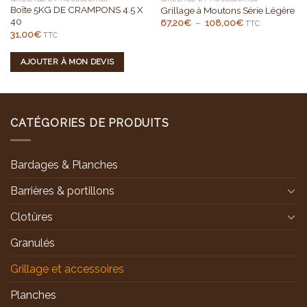
Boîte 5KG DE CRAMPONS 4.5 X
Grillage à Moutons Série Légère
40
Plage
67,20
€
–
108,00
€
TTC
de
31,00
€
TTC
prix :
67,20€
à
AJOUTER À MON DEVIS
108,00€
CATÉGORIES DE PRODUITS
Bardages & Planches
Barrières & portillons
Clotûres
Granulés
Grillage et accessoires
Planches