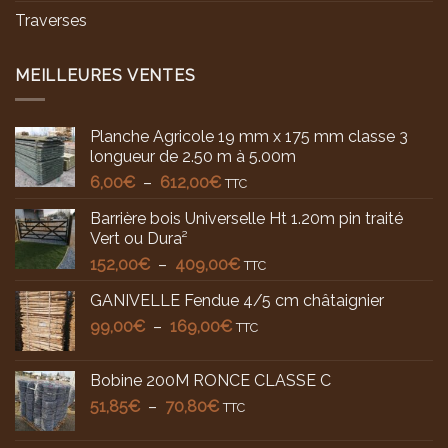
Traverses
MEILLEURES VENTES
Planche Agricole 19 mm x 175 mm classe 3
longueur de 2.50 m à 5.00m
Plage
6,00
€
–
612,00
€
TTC
de
Barrière bois Universelle Ht 1.20m pin traité
prix :
Vert ou Dura²
6,00€
Plage
152,00
€
–
409,00
€
à
TTC
de
612,00€
GANIVELLE Fendue 4/5 cm châtaignier
prix :
Plage
99,00
€
–
169,00
€
152,00€
TTC
de
à
prix :
409,00€
Bobine 200M RONCE CLASSE C
99,00€
Plage
51,85
€
–
70,80
€
TTC
à
de
169,00€
prix :