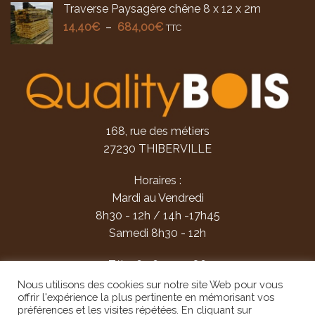
Traverse Paysagère chêne 8 x 12 x 2m
51,85€
Plage
14,40
€
–
684,00
€
à
TTC
de
70,80€
prix :
14,40€
à
684,00€
168, rue des métiers
27230 THIBERVILLE
Horaires :
Mardi au Vendredi
8h30 - 12h / 14h -17h45
Samedi 8h30 - 12h
Tél:
06 26 27 35 86
contact@qualitybois.fr
Nous utilisons des cookies sur notre site Web pour vous
offrir l'expérience la plus pertinente en mémorisant vos
préférences et les visites répétées. En cliquant sur