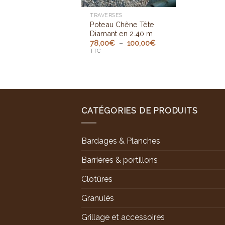
TRAVERSES
Poteau Chêne Tête
Diamant en 2.40 m
Plage
78,00
€
–
100,00
€
de
TTC
prix :
78,00€
à
100,00€
CATÉGORIES DE PRODUITS
Bardages & Planches
Barrières & portillons
Clotûres
Granulés
Grillage et accessoires