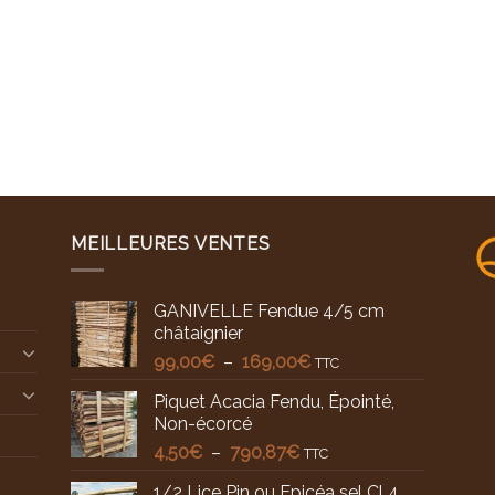
MEILLEURES VENTES
GANIVELLE Fendue 4/5 cm
châtaignier
Plage
99,00
€
–
169,00
€
TTC
de
Piquet Acacia Fendu, Épointé,
prix :
Non-écorcé
99,00€
Plage
4,50
€
–
790,87
€
à
TTC
de
169,00€
1/2 Lice Pin ou Epicéa sel Cl 4