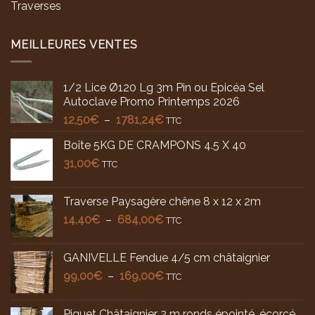
Traverses
MEILLEURES VENTES
1/2 Lice Ø120 Lg 3m Pin ou Epicéa Sel
Autoclave Promo Printemps 2026
Plage
12,50
€
–
1781,24
€
TTC
de
Boîte 5KG DE CRAMPONS 4.5 X 40
prix :
31,00
€
12,50€
TTC
à
1781,24€
Traverse Paysagère chêne 8 x 12 x 2m
Plage
14,40
€
–
684,00
€
TTC
de
prix :
GANIVELLE Fendue 4/5 cm châtaignier
14,40€
Plage
99,00
€
–
169,00
€
à
TTC
de
684,00€
prix :
Piquet Châtaignier 2 m ronds épointé, écorcé