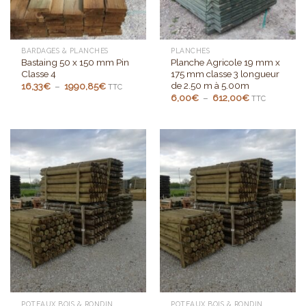
BARDAGES & PLANCHES
PLANCHES
Bastaing 50 x 150 mm Pin
Planche Agricole 19 mm x
Classe 4
175 mm classe 3 longueur
de 2.50 m à 5.00m
Plage
16,33
€
–
1990,85
€
TTC
de
Plage
6,00
€
–
612,00
€
TTC
prix :
de
16,33€
prix :
à
6,00€
1990,85€
à
612,00€
POTEAUX BOIS & RONDIN
POTEAUX BOIS & RONDIN