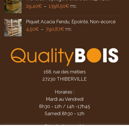
Plage
29,40
€
–
1396,50
€
TTC
de
prix :
Piquet Acacia Fendu, Épointé, Non-écorcé
29,40€
Plage
4,50
€
–
790,87
€
TTC
à
de
1396,50€
prix :
4,50€
à
790,87€
168, rue des métiers
27230 THIBERVILLE
Horaires :
Mardi au Vendredi
8h30 - 12h / 14h -17h45
Samedi 8h30 - 12h
Tél:
06 26 27 35 86