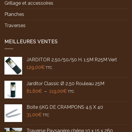
Grillage et accessoires
Planches
Traverses
MEILLEURES VENTES
JARDITOR 2,50/50/50 H. 1,5M R25M Vert
129,00
€
TTC
Jarditor Classic Ø 2,50 Rouleau 25M
Plage
81,60
€
–
119,00
€
TTC
de
prix :
Boîte 5KG DE CRAMPONS 4.5 X 40
81,60€
31,00
€
TTC
à
119,00€
Traverse Paysagère chêne 10 x 15 x 260