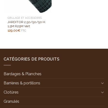
GRILLAGE ET ACCESSOIRES
JARDITOR 2,50/50/50 H.
1,5M R25M Vert
129,00
€
TTC
CATÉGORIES DE PRODUITS
Bardages & Planches
Barrières & portillons
Clotûres
Granulés