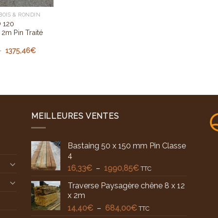
BOIS & RONDIN
 120
 2m Pin Traité
Plage
–
1375,46
€
de
prix :
16,80€
à
1375,46€
MEILLEURES VENTES
Bastaing 50 x 150 mm Pin Classe
4
Plage
16,33
€
–
1990,85
€
TTC
de
Traverse Paysagère chêne 8 x 12
prix :
x 2m
16,33€
Plage
14,40
€
–
684,00
€
à
TTC
de